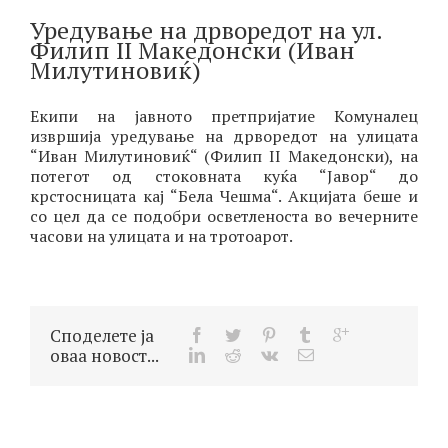
Уредување на дрворедот на ул.
Филип II Македонски (Иван
Милутиновиќ)
Екипи на јавното претпријатие Комуналец
извршија уредување на дрворедот на улицата
“Иван Милутиновиќ“ (Филип II Македонски), на
потегот од стоковната куќа “Јавор“ до
крстосницата кај “Бела Чешма“. Акцијата беше и
со цел да се подобри осветленоста во вечерните
часови на улицата и на тротоарот.
Споделете ја
оваа новост...