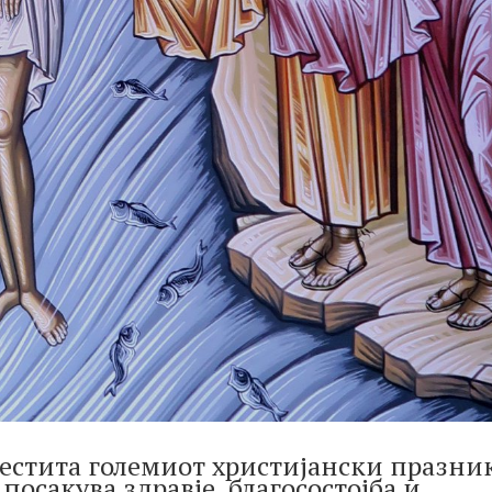
честита големиот христијански празни
посакува здравје, благосостојба и