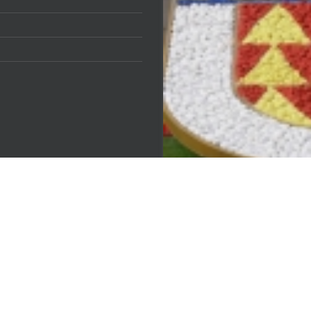
КИ
ОП