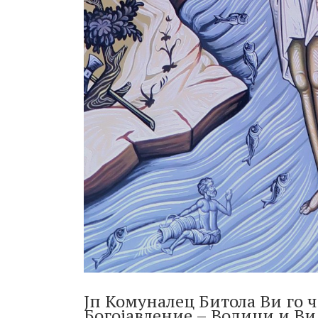
Јп Комуналец Битола Ви гo 
Богојавление – Водици и Ви 