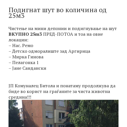
Подигнат шут во количина од
25м3
Чистење на мини депонии и подигнување на шут
ВКУПНО 25m3
ПРЕД-ПОТОА и тоа на овие
локации:
– Нас. Ремо
– Детско одморалиште зад Аргирица
– Мирка Гинова
– Пелагонка 1
– Јане Сандански
ЈП Комуналец Битола и понатаму продолжува да
биде во корист на граѓаните за чиста животна
средина!!!