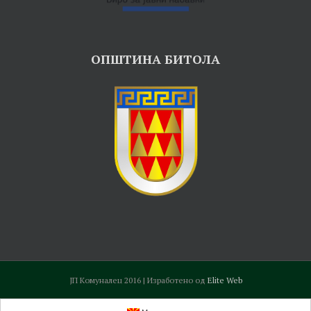
ОПШТИНА БИТОЛА
ЈП Комуналец 2016 | Изработено од
Elite Web