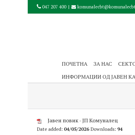
047 207 400
|
komunalecbt@komunalecbt
ПОЧЕТНА
ЗА НАС
СЕКТ
ИНФОРМАЦИИ ОД ЈАВЕН К
Јавен повик - ЈП Комуналец
Date added:
04/05/2026
Downloads:
94